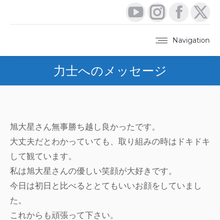
YouTube
Instagram
Faceboo
X
page
page
page
pa
Navigation
opens
opens
opens
op
力士へのメッセージ
in
in
in
in
new
new
new
ne
window
window
window
wi
旭大星さん無事勝ち越し良かったです。
大丈夫だとわかっていても、取り組みの時はドキドキ
して観ています。
私は旭大星さんの優しい笑顔が大好きです。
今日は初日と比べるととてもいいお顔をしていまし
た。
これからも頑張って下さい。