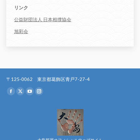
リンク
公益財団法人 日本相撲協会
旭彩会
〒125-0062 東京都葛飾区青戸7-27-4
Find us on:
Facebook
X
YouTube
Instagram
page
page
page
page
opens
opens
opens
opens
in
in
in
in
new
new
new
new
window
window
window
window