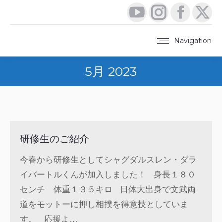
YouTube
Instagram
Faceboo
X
page
page
page
pa
Navigation
opens
opens
opens
op
5月 2023
in
in
in
in
new
new
new
ne
window
window
window
wi
研修生のご紹介
今春から研修生としてシャグダルスレン・ダラ
イバートルくんが加入しました！ 身長１８０
センチ 体重１３５キロ 日体大出身で文武両
道をモットーに押し相撲を得意技としていま
す。 応援よ…