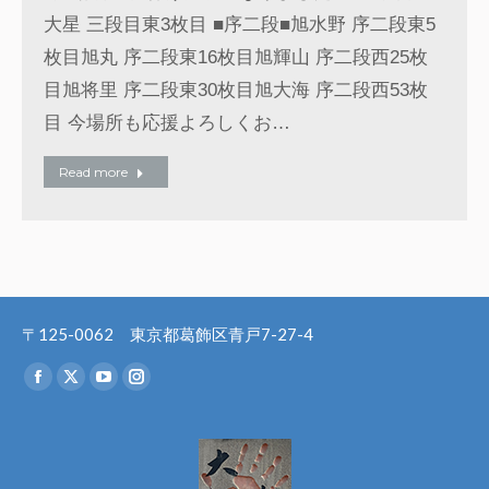
大星 三段目東3枚目 ■序二段■旭水野 序二段東5
枚目旭丸 序二段東16枚目旭輝山 序二段西25枚
目旭将里 序二段東30枚目旭大海 序二段西53枚
目 今場所も応援よろしくお…
Read more
〒125-0062 東京都葛飾区青戸7-27-4
Find us on:
Facebook
X
YouTube
Instagram
page
page
page
page
opens
opens
opens
opens
in
in
in
in