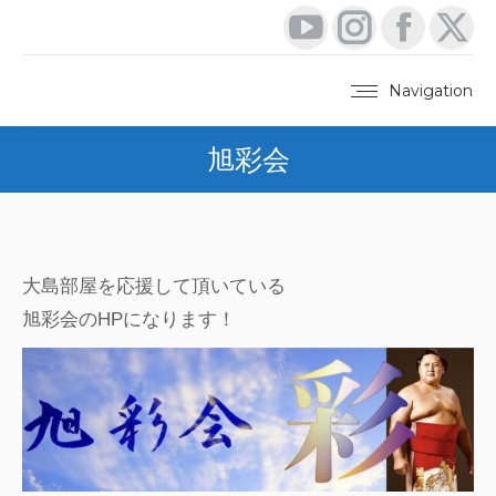
YouTube
Instagram
Faceboo
X
page
page
page
pa
Navigation
opens
opens
opens
op
旭彩会
in
in
in
in
new
new
new
ne
window
window
window
wi
大島部屋を応援して頂いている
旭彩会のHPになります！