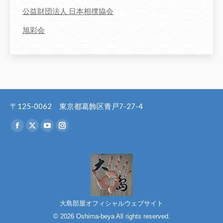
公益財団法人 日本相撲協会
旭彩会
〒125-0062 東京都葛飾区青戸7-27-4
Find us on:
Facebook
X
YouTube
Instagram
page
page
page
page
opens
opens
opens
opens
in
in
in
in
new
new
new
new
window
window
window
window
大島部屋オフィシャルウェブサイト
© 2026 Oshima-beya All rights reserved.