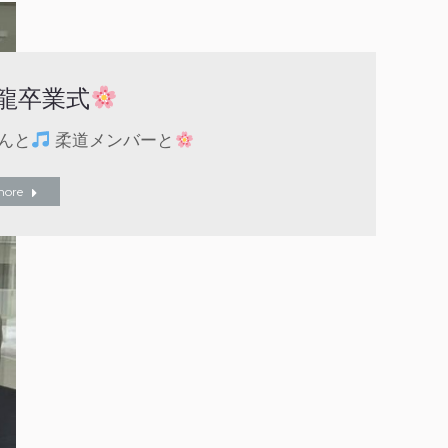
龍卒業式
んと
柔道メンバーと
more