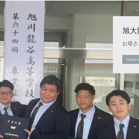
旭大
お母さ
Read 