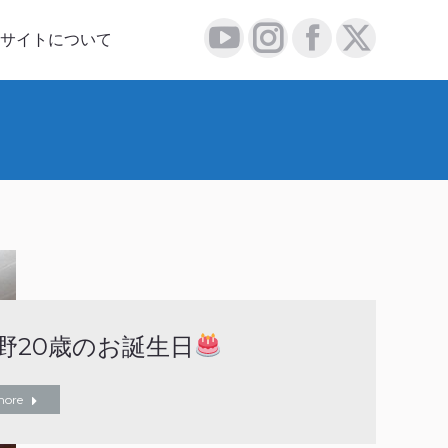
について
サイトについて
YouTube
Instagram
Facebook
X
YouTube
Instagram
Facebook
X
page
page
page
page
page
page
page
page
opens
opens
opens
opens
opens
opens
opens
opens
in
in
in
in
in
in
in
in
new
new
new
new
new
new
new
new
window
window
window
window
window
window
window
window
野20歳のお誕生日
more