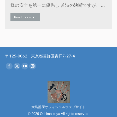
様の安全を第一に優先し 苦渋の決断ですが、…
Read more
〒125-0062 東京都葛飾区青戸7-27-4
Find us on:
Facebook
X
YouTube
Instagram
page
page
page
page
opens
opens
opens
opens
in
in
in
in
new
new
new
new
window
window
window
window
大島部屋オフィシャルウェブサイト
© 2026 Oshima-beya All rights reserved.