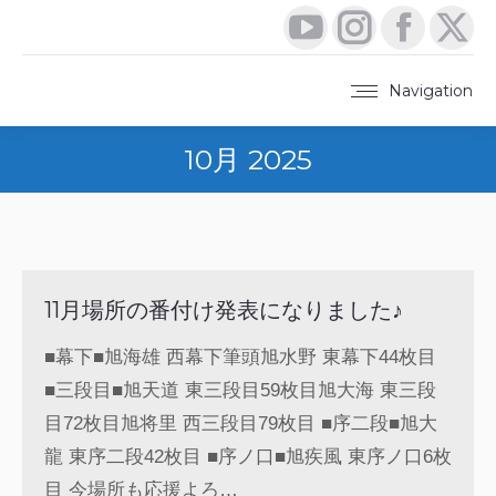
YouTube
Instagram
Faceboo
X
page
page
page
pa
Navigation
opens
opens
opens
op
10月 2025
in
in
in
in
new
new
new
ne
window
window
window
wi
11月場所の番付け発表になりました♪
■幕下■旭海雄 西幕下筆頭旭水野 東幕下44枚目
■三段目■旭天道 東三段目59枚目旭大海 東三段
目72枚目旭将里 西三段目79枚目 ■序二段■旭大
龍 東序二段42枚目 ■序ノ口■旭疾風 東序ノ口6枚
目 今場所も応援よろ…