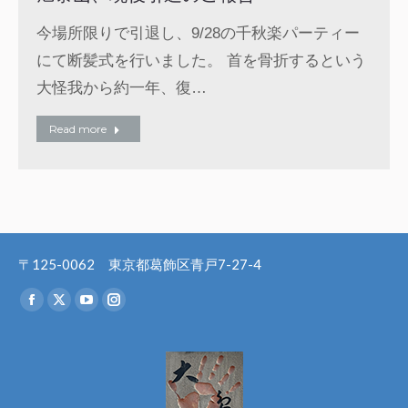
今場所限りで引退し、9/28の千秋楽パーティー
にて断髪式を行いました。 首を骨折するという
大怪我から約一年、復…
Read more
〒125-0062 東京都葛飾区青戸7-27-4
Find us on:
Facebook
X
YouTube
Instagram
page
page
page
page
opens
opens
opens
opens
in
in
in
in
new
new
new
new