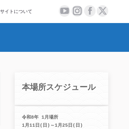
について
サイトについて
YouTube
Instagram
Facebook
X
YouTube
Instagram
Facebook
X
page
page
page
page
page
page
page
page
opens
opens
opens
opens
opens
opens
opens
opens
in
in
in
in
in
in
in
in
new
new
new
new
new
new
new
new
window
window
window
window
window
window
window
window
本場所スケジュール
令和8年 1月場所
1月11日(日)～1月25日(日)