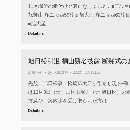
11月場所の番付け発表になりました♪ ■三段目■
旭輝山 序二段西59枚目旭大海 序二段西63枚目
■旭大星…
Details
旭日松引退 桐山襲名披露 断髪式
お知らせ
By
大島部屋
2022年10月21日
先般、旭日松事 松嶋広太君が引退し現在桐
は12月3日（土）に桐山親方（元 旭日松）
方及び、案内状を受け取られた方は…
Details