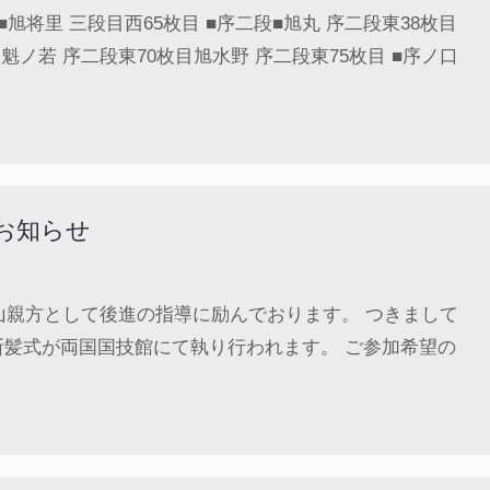
旭将里 三段目西65枚目 ■序二段■旭丸 序二段東38枚目
魁ノ若 序二段東70枚目旭水野 序二段東75枚目 ■序ノ口
のお知らせ
山親方として後進の指導に励んでおります。 つきまして
の断髪式が両国国技館にて執り行われます。 ご参加希望の