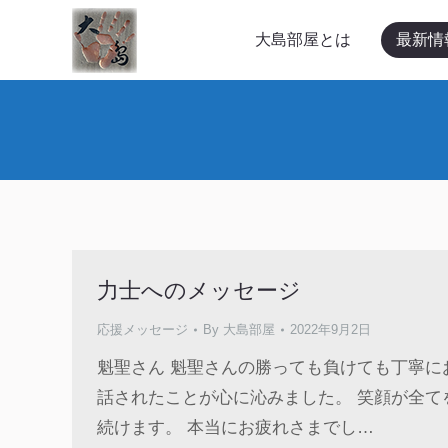
大島部屋とは
最新情報
大島部屋とは
最新情
力士へのメッセージ
応援メッセージ
By
大島部屋
2022年9月2日
魁聖さん 魁聖さんの勝っても負けても丁寧に
話されたことが心に沁みました。 笑顔が全て
続けます。 本当にお疲れさまでし…