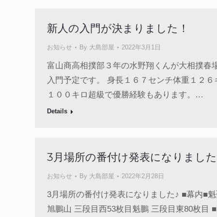
新人の入門が決まりました！
お知らせ
By
大島部屋
2022年3月1日
富山商高相撲部３年の水野翔くんが大相撲春
入門予定です。 身長１６７センチ体重１２６
１００キロ超級で優勝経験もあります。…
Details
3月場所の番付け発表になりました
お知らせ
By
大島部屋
2022年2月28日
3月場所の番付け発表になりました♪ ■幕内■魁聖
旭鵬山 三段目西53枚目魁鵬 三段目東80枚目 