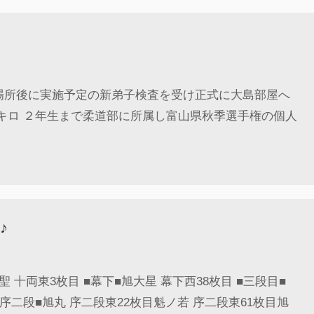
場所後に実施予定の新弟子検査を受け正式に大島部屋へ
キロ ２年生まで柔道部に所属し富山県秋季選手権の個人
♪
 十両東3枚目 ■幕下■旭大星 幕下西38枚目 ■三段目■
■序二段■旭丸 序二段東22枚目魁ノ若 序二段東61枚目旭