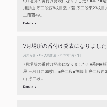
9月場所の番付け発表になりました♪ ■幕下■魁聖
旭鵬山 序二段西8枚目魁ノ若 序二段東23枚目
二段西49…
Details
7月場所の番付け発表になりました
お知らせ
By
大島部屋
2022年6月27日
7月場所の番付け発表になりました♪ ■幕内■魁聖
星 三段目西66枚目 ■序二段■旭鵬山 序二段西
山 序二段…
Details