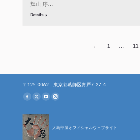
輝山 序…
Details
←
1
…
11
〒125-0062 東京都葛飾区青戸7-27-4
Find us on:
Facebook
X
YouTube
Instagram
page
page
page
page
opens
opens
opens
opens
in
in
in
in
大島部屋オフィシャルウェブサイト
new
new
new
new