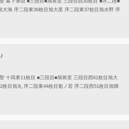
 幕下筆頭 ■三段目■旭将里 三段目西30枚目 ■序二段■
旭大海 序二段東36枚目旭大星 序二段東37枚目旭水野 序
♪
 十両東11枚目 ■三段目■旭将里 三段目西61枚目旭大
32枚目旭丸 序二段東44枚目魁ノ若 序二段西51枚目旭輝