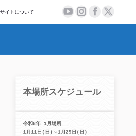
について
サイトについて
YouTube
Instagram
Facebook
X
YouTube
Instagram
Facebook
X
page
page
page
page
page
page
page
page
opens
opens
opens
opens
opens
opens
opens
opens
in
in
in
in
in
in
in
in
new
new
new
new
new
new
new
new
window
window
window
window
window
window
window
window
本場所スケジュール
令和8年 1月場所
1月11日(日)～1月25日(日)