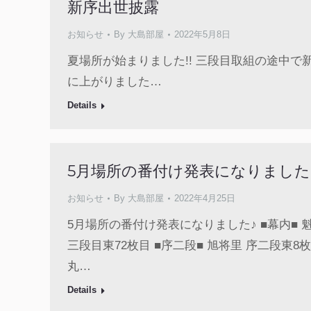
新序出世披露
お知らせ
By
大島部屋
2022年5月8日
夏場所が始まりました!! 三段目取組の途中
に上がりました…
Details
5月場所の番付け発表になりました
お知らせ
By
大島部屋
2022年4月25日
5月場所の番付け発表になりました♪ ■幕内■ 魁
三段目東72枚目 ■序二段■ 旭将里 序二段東8枚
丸…
Details