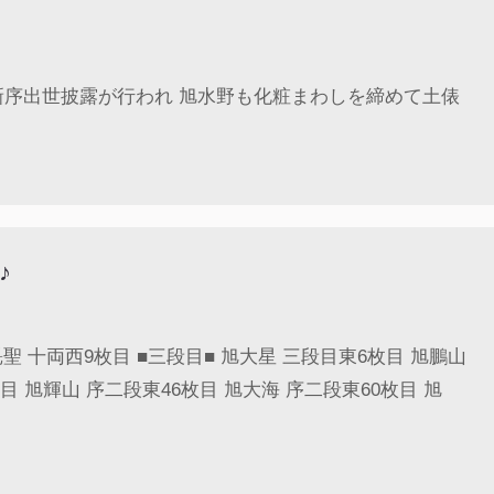
で新序出世披露が行われ 旭水野も化粧まわしを締めて土俵
♪
聖 十両西9枚目 ■三段目■ 旭大星 三段目東6枚目 旭鵬山
目 旭輝山 序二段東46枚目 旭大海 序二段東60枚目 旭